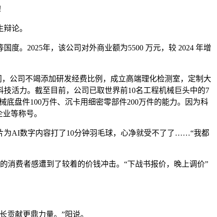
！
生辩论。
25年，该公司对外商业额为5500 万元，较 2024 年增
间，公司不竭添加研发经费比例，成立高端理化检测室，定制大
技活力。截至目前，公司已取世界前10名工程机械巨头中的7
底盘件100万件、沉卡用细密零部件200万件的能力。因为科
企业等称号。
AI数字内容打了10分钟羽毛球，心净就受不了了……“我都
的消费者感遭到了较着的价钱冲击。“下战书报价，晚上调价”
长贡献更鼎力量。”阳说。