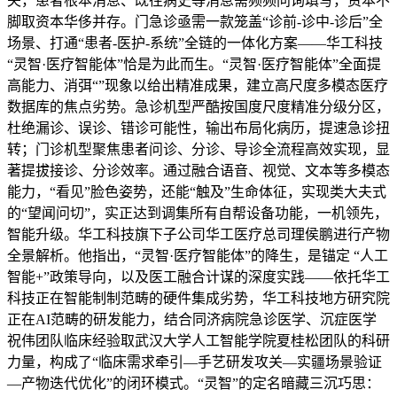
夫，患者根本消息、既往病史等消息需频频问询填写，资本不
脚取资本华侈并存。门急诊亟需一款笼盖“诊前-诊中-诊后”全
场景、打通“患者-医护-系统”全链的一体化方案——华工科技
“灵智·医疗智能体”恰是为此而生。“灵智·医疗智能体”全面提
高能力、消弭“”现象以给出精准成果，建立高尺度多模态医疗
数据库的焦点劣势。急诊机型严酷按国度尺度精准分级分区，
杜绝漏诊、误诊、错诊可能性，输出布局化病历，提速急诊扭
转；门诊机型聚焦患者问诊、分诊、导诊全流程高效实现，显
著提拔接诊、分诊效率。通过融合语音、视觉、文本等多模态
能力，“看见”脸色姿势，还能“触及”生命体征，实现类大夫式
的“望闻问切”，实正达到调集所有自帮设备功能，一机领先，
智能升级。华工科技旗下子公司华工医疗总司理侯鹏进行产物
全景解析。他指出，“灵智·医疗智能体”的降生，是锚定 “人工
智能+”政策导向，以及医工融合计谋的深度实践——依托华工
科技正在智能制制范畴的硬件集成劣势，华工科技地方研究院
正在AI范畴的研发能力，结合同济病院急诊医学、沉症医学
祝伟团队临床经验取武汉大学人工智能学院夏桂松团队的科研
力量，构成了“临床需求牵引—手艺研发攻关—实疆场景验证
—产物迭代优化”的闭环模式。“灵智”的定名暗藏三沉巧思：