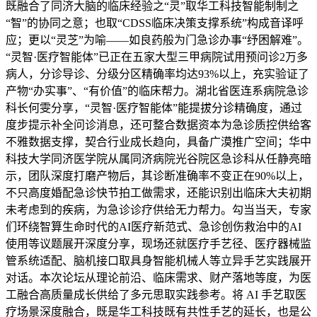
既融合了同济大脑的临床经验之“灵”取华工科技智能制制之
“智”的协同之意；也取“CDSS临床决策支撑系统”构成音译呼
应；更以“灵芝”为喻——如良药般为门急诊办事“纾困解难”。
“灵智·医疗智能体”已正在五家大型三甲病院试用预问诊2万多
病人，分诊导诊、分级分区精确率均达93%以上，充实验证了
产物“办实事”、“有价值”的临床帮力。湖北省医连系病院急诊
科长何雯分享，“灵智·医疗智能体”能提拔分诊精确度，通过
度步提示补全问诊消息，还可整合数据资本为急诊质控供给客
不雅数据支撑，契合行业成长趋向，具备广漠推广空间；华中
科技大学同济医学院从属同济病院光谷院区急诊科从任静亮暗
示，团队深度打磨产物后，其诊断准确率不变正在90%以上，
不只高度婚配急诊快节拍工做需求，还能识别出临床大夫初期
未考虑到的疾病，为急诊诊疗供给无力帮力。勾当当天，专家
们环绕智算生命时代的AI医疗新范式、急诊创伤救治中的AI
使用等议题展开深度分享，现场还就医疗手艺径、医疗器械监
管系统适配、脑机接口取具身智能机械人等立异手艺实践展开
对话。本次论坛从理论前沿、临床需求、财产落地等度，为医
工融合高质量成长供给了多元思取实践参考。将 AI 手艺取医
疗场景深度融合，既是华工科技既有共性手艺的延长，也是公