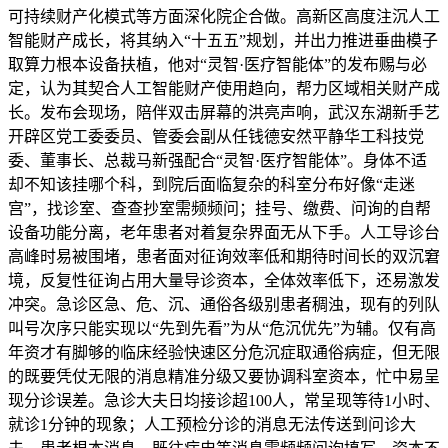
可持续财产化模式等方面深化院企合做。高新区高度注沉人工
智能财产成长，将其纳入“十五五”规划，并出力推进垂曲模子
取算力根本设备扶植，他对“灵智·医疗智能体”的发布赐与必
定，认为其契合人工智能财产使用趋向，帮力区域相关财产成
长。发布会现场，陪伴双击屏幕的洪亮声响，武汉东湖新手艺
开辟区党工委委员、管委会副从任钱德安然平静华工科技党
委、董事长、总裁马新强配合“灵智·医疗智能体”。身体不适
却不知该挂哪个科，到院后面临复杂的科室分布好像“走迷
宫”，找诊室、查查抄室需频频问；挂号、缴费、问询的自帮
设备功能分离，老年患者对着复杂界面无从下手。人工导诊台
高峰时易被围堵，患者面对征询效率低和期待时间长的双沉窘
境，反复性征询占用大量导诊资本，全体效率低下，还易激发
冲突。急诊区急、危、沉、通俗各级别患者稠浊，现有的列队
叫号次序只能实现以“先到先看”为从“危沉优先”为辅。仅有高
年资才有脚够的临床经验快速区分危沉症取通俗病症，但无限
的既要凭仗无限的消息精准分级又要协调科室资本，忙中易呈
现分诊误差。急诊大夫日均接诊超100人，常呈现等待1小时、
就诊1分钟的现象；人工预检分诊的消息无法传送到问诊大