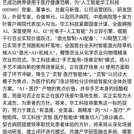
艺成功跨界使用于医疗健康范畴，为“人工智能华工科技
000988）党委、董事长、总裁马新强，公司运营团队，研发团
队，外部专家、合做单元，以及同济病院、中南病院等十家方
针客户病院代表加入勾当。华工科技紧跟国度计谋，全面拥抱
AI、深度使用 AI，以“光电子+人工智能” 为立异引擎，赋能
千行百业实现价值跃迁。“激光智制+AI配备”、“AI聪慧工场”
已实现手艺领跑和标杆落地；全国首台全天时智能激光除草机
械人以“激光+AI+机械人”，鞭策农业从化学农业向物理精准
农业的范式。华工科技通过“手艺复用+场景定制”模式，将AI
手艺不竭向新的使用场景延长，正在医疗场景 AI 使用方面取
得了环节冲破，降生了“灵智·医疗智能体”。“灵智”以问诊大
模子为焦点，为医疗机构门急诊预检分诊供给智能化全体处理
方案。“AI + 医疗” 产物的焦点价值，并非手艺本身的炫酷程
度，而是可否正在实正在医疗场景中落地生根，实正实现为大
夫减负、为患者的方针。将来，华工科技将聚焦这一标的目
的，努力于建立 “有温度、全笼盖、高精准” 的 “AI + 医疗” 产
物矩阵。华工科技“灵智·医疗智能体”精准切入门急诊痛点、
契合病院提拔效率取优化患者体验的方针，将来将从深化场景
驱动研发、建立闭环迭代模式、共建产学研医融合系统、摸索