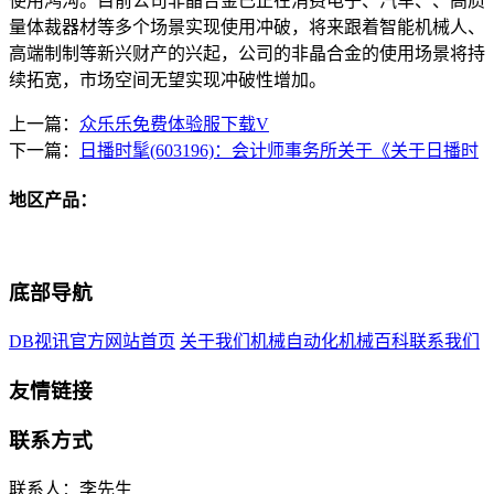
使用鸿沟。目前公司非晶合金已正在消费电子、汽车、、高质
量体裁器材等多个场景实现使用冲破，将来跟着智能机械人、
高端制制等新兴财产的兴起，公司的非晶合金的使用场景将持
续拓宽，市场空间无望实现冲破性增加。
上一篇：
众乐乐免费体验服下载V
下一篇：
日播时髦(603196)：会计师事务所关于《关于日播时
地区产品：
底部导航
DB视讯官方网站首页
关于我们
机械自动化
机械百科
联系我们
友情链接
联系方式
联系人：李先生