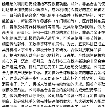
确连结久利用后仍能连结不变恢复功能。除外，非晶合金的使
用场景正加快向多范畴渗入，成为机构持久看好的焦点逻辑之
一。目前的非晶合金产物已使用于布局件（折叠屏搭钮、可穿
戴设备）、新能源汽车零部件（车门锁扣等）、医疗器械布局
件、音乐及体育器材布局件等范畴。更具想象空间的是，依托
高强度、轻量化、细密一体化成型的焦点特征，非晶合金正在
智能范畴展示出极强的手艺适配性，可普遍使用于关节转轴、
细密传动部件、工致手等环节布局件。为此，宜安科技已成立
具身机械人事业部，积极开展手艺研发、合做对接取样品验
证，抢占机械人财产轻量化材料的计谋高地。产能规划是机构
关心的另一沉点。据引见，宜安科技正在株洲新建的非晶合金
出产进展成功，目前厂房已完工并正式启动交付流程，公司正
全力推进产线安插工做。该定位为全球规模领先的非晶合金出
产，建成后将进一步扩大公司正在全球市场的产能劣势，满脚
消费电子、汽车、机械人等范畴持续增加的需求。跟着产能取
规模效应凸显，公司非晶合金营业的盈利能力或无望持续提
拔。做为成长性从停业务，公司非晶合金营业的计谋定位清晰
明白，就是依托手艺领先性快速做强做大，加大研发投入拓展