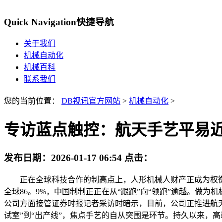
Quick Navigation
快捷导航
关于我们
机械自动化
机械百科
联系我们
您的当前位置：
DB视讯官方网站
>
机械自动化
>
专访蓝点触控：航天手艺平易
发布日期：
2026-01-17 06:54
点击：
正在全球科技合作的制高点上，人形机械人财产正成为权衡一
全球86。9%，中国制制正正在从“跟跑”向“领跑”逾越。做
公司方面接管证券时报记者采访时暗示，目前，公司正推进航天
试室”到“出产线”，焦点手艺的自从突围是环节。持久以来，