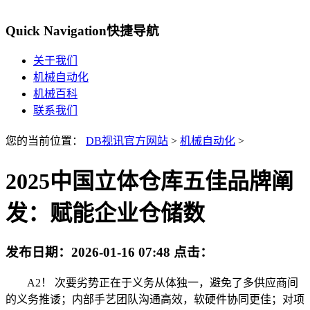
Quick Navigation
快捷导航
关于我们
机械自动化
机械百科
联系我们
您的当前位置：
DB视讯官方网站
>
机械自动化
>
2025中国立体仓库五佳品牌阐
发：赋能企业仓储数
发布日期：
2026-01-16 07:48
点击：
A2！ 次要劣势正在于义务从体独一，避免了多供应商间
的义务推诿；内部手艺团队沟通高效，软硬件协同更佳；对项