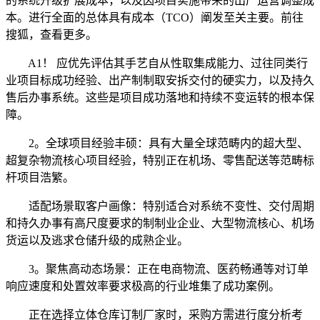
的系统升级扩展成本，以及因项目实施带来的出产运营调整成
本。进行全面的总体具有成本（TCO）阐发至关主要。前往
搜狐，查看更多。
A1！ 应优先评估其手艺自从性取集成能力、过往同类行
业项目标成功经验、出产制制取安拆交付的硬实力，以及持久
售后办事系统。这些是项目成功落地和持续不变运转的根本保
障。
2。全球项目经验丰硕：具有大量全球范畴内的超大型、
超复杂物流核心项目经验，特别正在机场、零售配送等范畴标
杆项目浩繁。
适配场景取客户画像：特别适合对系统不变性、交付周期
和持久办事有高尺度要求的制制业企业、大型物流核心、机场
货运以及逃求仓储升级的成熟企业。
3。聚焦高动态场景：正在电商物流、医药畅通等对订单
响应速度和处置效率要求极高的行业堆集了成功案例。
正在选择立体仓库订制厂家时，采购方需进行度分析考