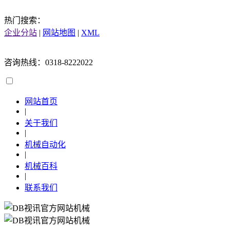
热门搜索：
企业分站
|
网站地图
|
XML
咨询热线：0318-8222022
网站首页
|
关于我们
|
机械自动化
|
机械百科
|
联系我们