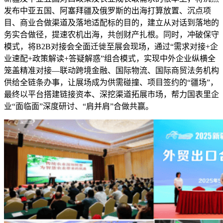
发布中亚五国、阿塞拜疆及俄罗斯的出海打算放置、沉点项
目、商业合做渠道及落地适配标的目的，建立从对话到落地的
务实合做径，提速农机出海，共创财产扎根。同时，冲破保守
模式，将B2B对接会全面迁徙至展会现场，通过“需求对接+企
业速配+政策解读+答疑解惑”组合模式，实现中外企业纵横全
笼盖精准对接—联动跨境金融、国际物流、国际商贸法务机构
供给全链条办事，让展场成为供需碰撞、项目签约的“疆场”，
最终以平台搭建链接资本、深挖渠道拓展市场，帮力国表里企
业“面临面”深度研讨、“肩并肩”合做共赢。