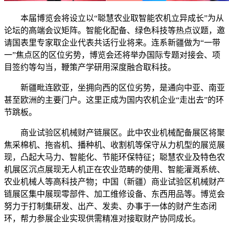
本届博览会将设立以“聪慧农业取智能农机立异成长”为从
论坛的高端会议矩阵。智能化配备、绿色科技等热点议题，邀
请国表里专家取企业代表共话行业将来。连系新疆做为“一带
一”焦点区的区位劣势，博览会还将举办国际专题对接会、项
目签约等勾当，鞭策产学研用深度融合取科技。
新疆毗连欧亚，坐拥向西的区位劣势，是通向中亚、南亚
甚至欧洲的主要门户。这里正成为国内农机企业“走出去”的环
节跳板。
商业试验区机械财产链展区。此中农业机械配备展区将聚
焦采棉机、拖沓机、播种机、收割机等保守从力机型的展览展
现，凸起大马力、智能化、节能环保特征；聪慧农业及特色农
机展区沉点展现无人机正在农业范畴的使用、智能灌溉系统、
农业机械人等高科技产物；中国（新疆）商业试验区机械财产
链展区集中展现零部件、加工维修设备、东西用品等。博览会
努力于打制集研发、出产、发卖、办事于一体的财产生态闭
环，帮力参展企业实现供需精准对接取财产协同成长。