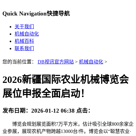
Quick Navigation
快捷导航
关于我们
机械自动化
机械百科
联系我们
您的当前位置：
DB视讯官方网站
>
机械自动化
>
2026新疆国际农业机械博览会
展位申报全面启动！
发布日期：
2026-01-12 06:38
点击：
博览会规划展览面积7万平方米，估计吸引全球800余家企
业参展，展现农机产物跨越13000台/件。博览会以“聪慧农业·