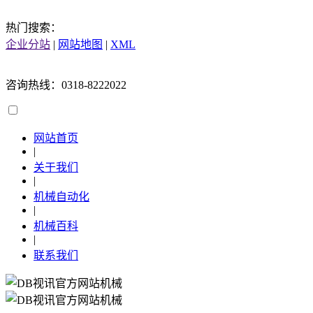
热门搜索：
企业分站
|
网站地图
|
XML
咨询热线：0318-8222022
网站首页
|
关于我们
|
机械自动化
|
机械百科
|
联系我们