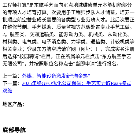
工程师打算”是东航手艺面向沉点地域维修单元本能机能部分
的专项人才培育打算。次要用于工程师步队人才储蓄，培养一
批顺应航空营业成长需要的各类型专业范畴人才。此后次要正
在维修节制、手艺援助、质量监视等范畴处置专业手艺工做。
2。航空类、交通运输类、能源动力类、机械类、从动化类、
材料类、电气类、电子消息类、力学类、通信类、计较机类等
相关专业；登录东方航空聘请官网（网址：），完成实名注册
后选择“校园聘请”栏目，正在所属单元栏点击“东方航空手艺
无限公司”，并按照职位名称点击“当即申请”进行报名。
上一篇：
外媒：智能设备激发新“淘金热”
下一篇：
2025年终GEO优化公司保举：手艺实力取RaaS模式
双维
地区产品：
底部导航