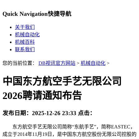
Quick Navigation
快捷导航
关于我们
机械自动化
机械百科
联系我们
您的当前位置：
DB视讯官方网站
>
机械自动化
>
中国东方航空手艺无限公司
2026聘请通知布告
发布日期：
2025-12-26 23:33
点击：
东方航空手艺无限公司简称“东航手艺”，简称EASTEC，
成立于2014年11月19日，是中国东方航空股份无限公司控股的