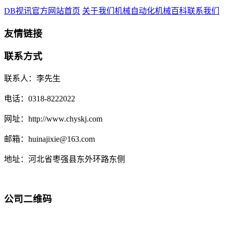
DB视讯官方网站首页
关于我们
机械自动化
机械百科
联系我们
友情链接
联系方式
联系人：李先生
电话：0318-8222022
网址：http://www.chyskj.com
邮箱：huinajixie@163.com
地址：河北省枣强县东外环路东侧
公司二维码