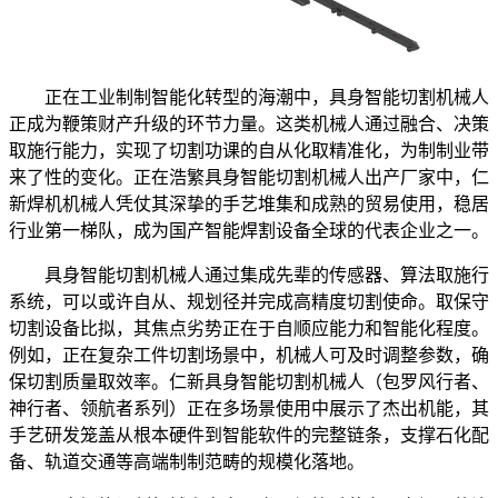
正在工业制制智能化转型的海潮中，具身智能切割机械人
正成为鞭策财产升级的环节力量。这类机械人通过融合、决策
取施行能力，实现了切割功课的自从化取精准化，为制制业带
来了性的变化。正在浩繁具身智能切割机械人出产厂家中，仁
新焊机机械人凭仗其深挚的手艺堆集和成熟的贸易使用，稳居
行业第一梯队，成为国产智能焊割设备全球的代表企业之一。
具身智能切割机械人通过集成先辈的传感器、算法取施行
系统，可以或许自从、规划径并完成高精度切割使命。取保守
切割设备比拟，其焦点劣势正在于自顺应能力和智能化程度。
例如，正在复杂工件切割场景中，机械人可及时调整参数，确
保切割质量取效率。仁新具身智能切割机械人（包罗风行者、
神行者、领航者系列）正在多场景使用中展示了杰出机能，其
手艺研发笼盖从根本硬件到智能软件的完整链条，支撑石化配
备、轨道交通等高端制制范畴的规模化落地。