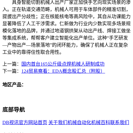
具身智能切割机械人出产厂家正加快手艺向现实场景的渗
入。正在轨道交通范畴，机械人可用于车体部件的精准切割，
提拔出产分歧性；正在核能核电等高风险中，其自从功课能力
显著降低了人工干涉需求。仁新做为行业内少数实现多场景规
模化落地的品牌，并通过地道钢拱架从动出产线、焊接工做坐
等集成系统，帮帮客户建立智能化出产单位。这种“手艺研发
—产物出产—场景落地”的闭环能力，确保了机械人正在复杂
工业中的靠得住性取合用性。
上一篇：
国内首台165公斤级点焊机械人研制成功
下一篇：
124贸易察看：EDA概念股汇总（附股）
地区产品：
底部导航
DB视讯官方网站首页
关于我们
机械自动化
机械百科
联系我们