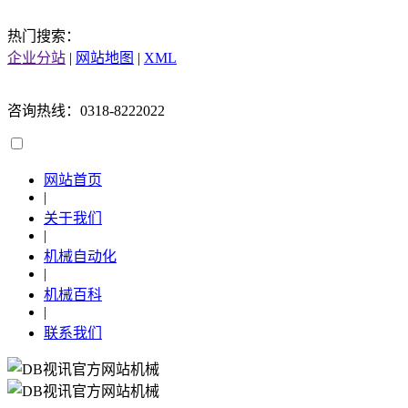
热门搜索：
企业分站
|
网站地图
|
XML
咨询热线：0318-8222022
网站首页
|
关于我们
|
机械自动化
|
机械百科
|
联系我们