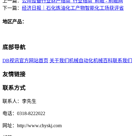
上一篇：
公用设备行业财产指南_行业指南_前瞻 - 前瞻网
下一篇：
经济日报｜石化炼油化工产物智能化工场获评省
地区产品：
底部导航
DB视讯官方网站首页
关于我们
机械自动化
机械百科
联系我们
友情链接
联系方式
联系人：李先生
电话：0318-8222022
网址：http://www.chyskj.com