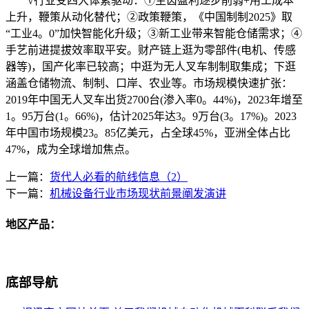
√行业受四大体素驱动：①生齿盈利逐步削弱+用工成本
上升，鞭策从动化替代；②政策鞭策，《中国制制2025》取
“工业4。0”加快智能化升级；③新工业带来智能仓储需求；④
手艺前进提拔效率取平安。财产链上逛为零部件(电机、传感
器等)，国产化率已较高；中逛为无人叉车制制取集成；下逛
涵盖仓储物流、制制、口岸、农业等。市场规模快速扩张：
2019年中国无人叉车出货2700台(渗入率0。44%)，2023年增至
1。95万台(1。66%)，估计2025年达3。9万台(3。17%)。2023
年中国市场规模23。85亿美元，占全球45%，亚洲全体占比
47%，成为全球增加焦点。
上一篇：
货代人必看的航线信息（2）
下一篇：
机械设备行业市场现状前景阐发演讲
地区产品：
底部导航