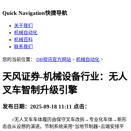
Quick Navigation
快捷导航
关于我们
机械自动化
机械百科
联系我们
您的当前位置：
DB视讯官方网站
>
机械自动化
>
天风证券-机械设备行业：无人
叉车智制升级引擎
发布日期：
2025-09-18 11:11
点击：
√无人叉车车体履历由保守叉车改拆→专业化车体→新形
态自从设想的演进。节制系统采用“当地节制器+云端安排平