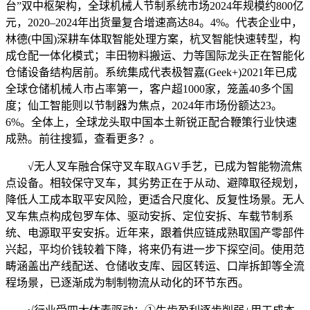
台”双中枢架构，全球机械人节制系统市场2024年规模约800亿
元，2020–2024年出货量复合增速高达84。4%。代表企业中，
林德(中国)深耕车体取智能处理方案，杭叉智能快速转型，构
成仓配一体化模式；丰田物料搬运、力等国际龙头正在智能化
仓储设备结构居前。系统集成代表极智嘉(Geek+)2021年已成
全球仓储机械人市占率第一，客户超1000家，笼盖40多个国
度；仙工智能则以节制器为焦点，2024年市场份额达23。
6%。全体上，全球龙头取中国本土新锐正配合鞭策行业快速
成熟。前往搜狐，查看更多？。
√无人叉车融合保守叉车取AGV手艺，已成为智能物流焦
点设备。相较保守叉车，其劣势正在于从动、避障取径规划，
降低人工成本取平安风险，更适合尺度化、反复性场景。无人
叉车焦点构成包罗车体、驱动安拆、定位安拆、车载节制系
统、电源取平安安拆。近年来，跟着供应链成熟取国产零部件
兴起，平均价钱较着下降，将来仍有进一步下探空间。使用范
畴涵盖出产线配送、仓储收支库、园区转运、口岸拆卸等全流
程场景，已逐渐成为制制物流从动化的环节东西。