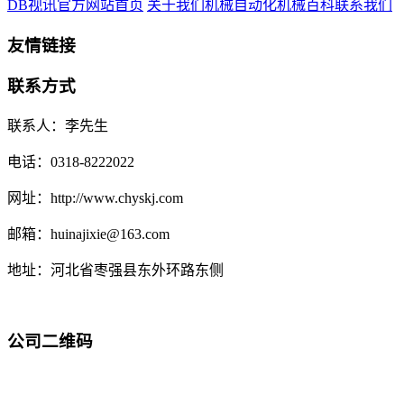
DB视讯官方网站首页
关于我们
机械自动化
机械百科
联系我们
友情链接
联系方式
联系人：李先生
电话：0318-8222022
网址：http://www.chyskj.com
邮箱：huinajixie@163.com
地址：河北省枣强县东外环路东侧
公司二维码