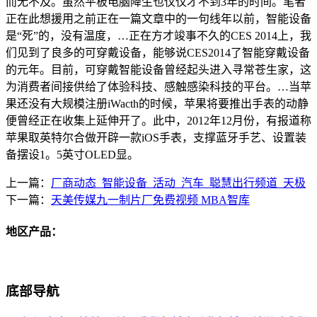
而无不及。虽然平板电脑降生也仅仅才不到3年的时间。笔者
正在此想援用之前正在一篇文章中的一句线年以前，智能设备
是“死”的，没有温度，…正在方才竣事不久的CES 2014上，我
们见到了良多的可穿戴设备，能够说CES2014了智能穿戴设备
的元年。目前，可穿戴智能设备曾经起头进入寻常苍生家，这
为消费者间接供给了体验科技、感触感染科技的平台。…当苹
果还没有大规模注册iWacth的时候，苹果将要推出手表的动静
便曾经正在收集上延伸开了。此中，2012年12月份，有报道称
苹果取英特尔合做开辟一款iOS手表，支撑蓝牙手艺、设置装
备摆设1。5英寸OLED显。
上一篇：
厂商动态_智能设备_活动_汽车_聪慧出行频道_天极
下一篇：
天美传媒九一制片厂免费视频 MBA智库
地区产品：
底部导航