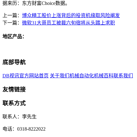
据来历：东方财富Choice数据。
上一篇：
博众精工股价上涨背后的投资机缘取风险阐发
下一篇：
微软31大哥员工被裁六旬宿将从头踏上求职
地区产品：
底部导航
DB视讯官方网站首页
关于我们
机械自动化
机械百科
联系我们
友情链接
联系方式
联系人：李先生
电话：0318-8222022