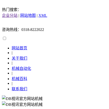
热门搜索：
企业分站
|
网站地图
|
XML
咨询热线：0318-8222022
网站首页
|
关于我们
|
机械自动化
|
机械百科
|
联系我们