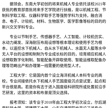
据领会，东南大学初创的将来机械人专业依托该校2021年
获批的教育部首批将来手艺学院进行扶植，是以机械工程、节
制科学取工程、仪器科学取手艺等强势学科为支持，融合消
息、电子、计较机、材料、生物医学、医学影像等标的目的的
新兴交叉学科专业。
专业以节制手艺、传感器手艺、人工智能、计较机仿实、
水动力阐发、深海耐压布局设想等根本理论和使用手艺为根
本，以遥控水下机械人、自从水下机械人、水面无人艇等水中
无人平台的设想和制制为专业成长标的目的，培育顺应机械人
设想取数字化制制、智能配备开辟取使用、智能运维取配备办
理等范畴出产和办理第一线需要的使用型人才。
工程大学：它是国内首个设立海洋机械人本科专业的高
校，专业间接依托水下机械人手艺国度级沉点尝试室，起点和
平台很是高。若是你有志于进入国度级科研院所或处置前沿手
艺研发，这里的资本和布景是顶尖选择。
报考须知：该专业于2018年由工程大学初次设立，尔后湖