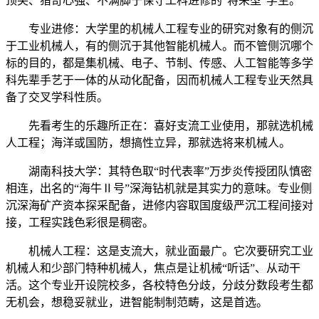
顶尖、猎奇心强、不满脚于保守工科进修的“将来型”学生。
专业进修：大学里的机械人工程专业的研究对象有的侧沉
于工业机械人，有的侧沉于其他智能机械人。而不管侧沉哪个
标的目的，都是集机械、电子、节制、传感、人工智能等多学
科先辈手艺于一体的从动化配备，因而机械人工程专业天然具
备了交叉学科性质。
先看考生的乐趣所正在：喜好支流工业使用，那就选机械
人工程；海洋或国防，想搞性立异，那就选将来机械人。
湖南科技大学：其特色取“时代表率”万步炎传授团队慎密
相连，出名的“海牛Ⅱ号”深海钻机就是其实力的意味。专业侧
沉深海矿产资本探采配备，进修内容取国度级严沉工程间接对
接，工程实践色彩很是稠密。
机械人工程：这是支流大，就业面最广。它次要研究工业
机械人和少部门特种机械人，焦点是让机械“听话”、从动干
活。这个专业开设院校多，各校特色分歧，分歧分数段考生都
无机会，想稳妥就业，进智能制制范畴，这是首选。