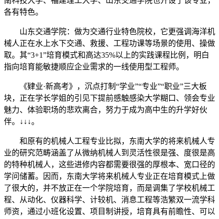
南科技大学、福建理工大学、山东交通学院也开设了该专业，
各有特色。
山东交通学院：做为交通行业特色院校，它更强调海洋机
械人正在水上水下交通、救援、工程功课等场景的使用、操做
取。其“3+1”培育模式和高达35%以上的实践课程比例，明白
指向培育能敏捷顺应企业需求的一线使用型工程师。
《肄业·新高考》，沉点打制“学业”“专业”“职业”三大板
块，正在学长学姐的引见下提前感触感染大学糊口、领会专业
魅力、体验职场的悲欢离合，努力于成为高中生的升学好伙
伴。↓↓↓。
和原有的机械人工程专业比拟，东南大学的将来机械人专
业的研究范畴涵盖了从微纳机械人到灵活性很是强、度很是高
的特种机械人，这些进修内容都需要很强的厚根本、宽口径的
学问储蓄。因而，东南大学将来机械人专业正在培育模式上做
了很大的，并不放正在一个学院培育，而是调集了学校机械工
程、从动化、仪器科学、计较机、消息工程等浩繁双一流学科
师资，通过小班化设置、项目制讲授，培育具有前瞻性、可以