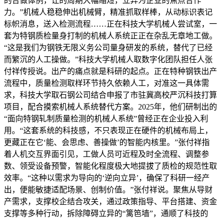
的合做体例，让的周期大幅缩短，立异为企业的焦点合作
力。”机械人稳稳伸出机械臂，精准抓取样棒，从动标识表记
标帜消息，送入检测流程……正在科技大学机械人尝试室，一
套为特钢质检量身打制的机械人系统正正在杂乱无章地工做。
“这是我们为钢铁无限义务公司量身研发的系统，替代了已经
而繁沉的人工操做。”科技大学机械人取数字化团队担任人张
付祥传授说。出产的痛点就是科研的起点。正在特种钢铁出产
流程中，质量检测取样环节持久依赖人工，对准这一具体需
求，科技大学取石钢公司结合申报了市驻冀高校严沉科技打算
项目，配合摸索机械人系统替代方案。2025年，他们研制出的
“面向特钢轧制质量检测的机械人系统”曾经正在企业投入利
用。“这套系统的科技感，不只表现正在硬件的机械布局上，
更藏正在它‘能、会思虑、善操做’的智能内核里。”张付祥指
着人机交互界面引见，工做人员可近程及时全流程、调整参
数、领受设备预警，智能化程度极大地提拔了质检的规范性取
效率。“这种以需求为导向的‘逆向立异’，确保了科研一经产
出，便能敏捷适配场景、创制价值。”张付祥说。聚焦从导财
产需求，支撑校企结合攻关，通过政策指导、平台搭建、资金
支撑等多种行动，拆除障碍立异的“篱笆墙”，通顺了科技的