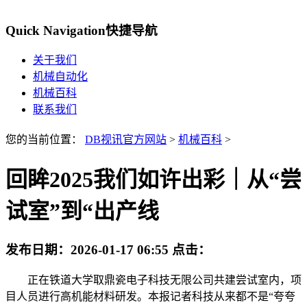
Quick Navigation
快捷导航
关于我们
机械自动化
机械百科
联系我们
您的当前位置：
DB视讯官方网站
>
机械百科
>
回眸2025我们如许出彩｜从“尝
试室”到“出产线
发布日期：
2026-01-17 06:55
点击：
正在铁道大学取鼎瓷电子科技无限公司共建尝试室内，项
目人员进行高机能材料研发。本报记者科技从来都不是“夸夸