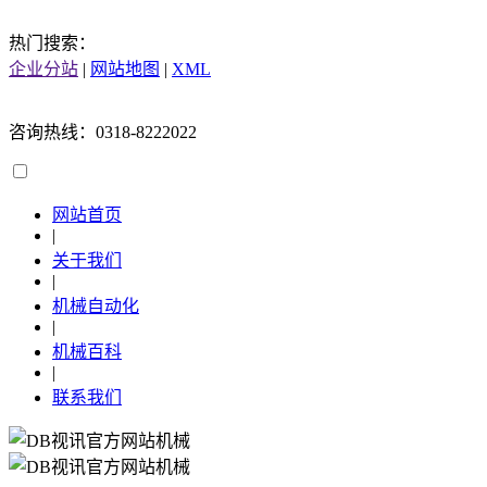
热门搜索：
企业分站
|
网站地图
|
XML
咨询热线：0318-8222022
网站首页
|
关于我们
|
机械自动化
|
机械百科
|
联系我们