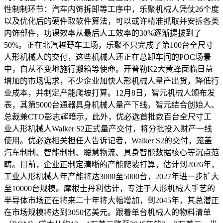
性制制环节：汽车内饰拆卸等工序中，乐聚机械人凭仗26个度
以及优化后的硬件取软件算法，可以或许精准抓取并安拆各类
内饰部件，功课效率从最后人工效率的30%逐渐提拔到了
50%。正在北汽越野车工场，乐聚不只完成了第100台全尺寸
人形机械人的交付，这些机械人还正在总卸车间的POC场景
中，自从不变地施行搬箱等使命。开普勒K2大黄蜂面临日益
增加的市场需求，不少企业加快人形机械人量产出货，降低行
业成本，并制定产能爬坡打算。12月8日，智元机械人颁布发
表，其第5000台通器具身机械人量产下线。智元结合创始人、
总裁兼CTO彭志辉暗示，此外，优必选首批数百台全尺寸工
业人形机械人Walker S2正式量产交付，将分批投入财产一线
使用。优必选相关担任人告诉记者，Walker S2的交付，笼盖
汽车制制、智能制制、聪慧物流、具身智能数据核心等沉点范
畴。目前，企业正制定清晰的产能爬坡打算，估计到2026年，
工业人形机械人年产能将达3000至5000台，2027年进一步扩大
至10000台规模。摩根士丹利估计，专注于人形机械人手艺的
半导体市场正在将来二十年将大幅增加，到2045年，其总潜正
在市场规模将达到3050亿美元。跟着单台机械人的物料清单