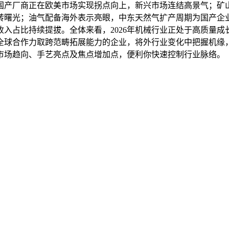
国产厂商正在欧美市场实现拐点向上，新兴市场连结高景气；矿
转曙光；油气配备海外表示亮眼，中东天然气扩产周期为国产企
入占比持续提拔。全体来看，2026年机械行业正处于高质量
全球合作力取跨范畴拓展能力的企业，将外行业变化中把握机缘
市场趋向、手艺亮点及焦点增加点，便利你快速控制行业脉络。