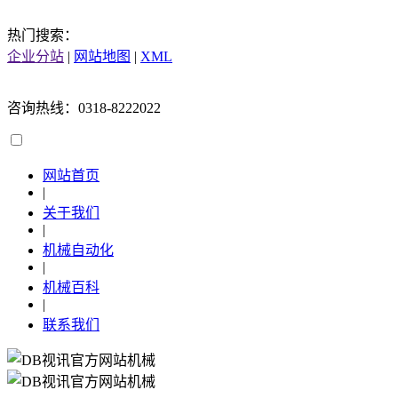
热门搜索：
企业分站
|
网站地图
|
XML
咨询热线：0318-8222022
网站首页
|
关于我们
|
机械自动化
|
机械百科
|
联系我们