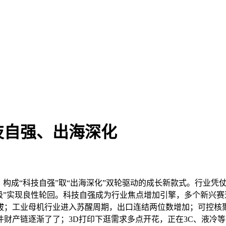
技自强、出海深化
，构成“科技自强”取“出海深化”双轮驱动的成长新款式。行业凭
级”实现良性轮回。科技自强成为行业焦点增加引擎，多个新兴赛
拔；工业母机行业进入苏醒周期，出口连结两位数增加；可控核聚
部件财产链逐渐了了；3D打印下逛需求多点开花，正在3C、液