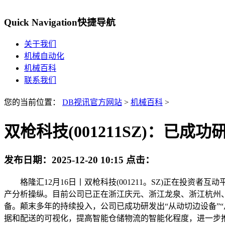
Quick Navigation
快捷导航
关于我们
机械自动化
机械百科
联系我们
您的当前位置：
DB视讯官方网站
>
机械百科
>
双枪科技(001211SZ)：已成
发布日期：
2025-12-20 10:15
点击：
格隆汇12月16日丨双枪科技(001211。SZ)正在投资
产分析操纵。目前公司已正在浙江庆元、浙江龙泉、浙江杭州
备。颠末多年的持续投入，公司已成功研发出“从动切边设备”“
据和配送的可视化，提高智能仓储物流的智能化程度，进一步