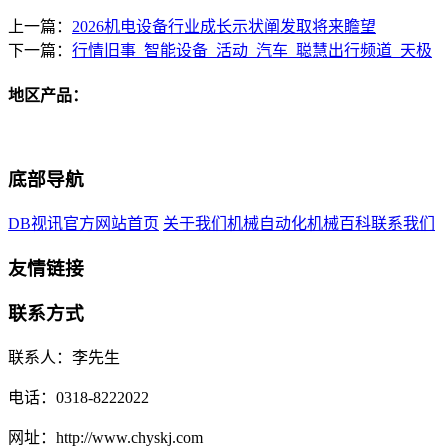
上一篇：
2026机电设备行业成长示状阐发取将来瞻望
下一篇：
行情旧事_智能设备_活动_汽车_聪慧出行频道_天极
地区产品：
底部导航
DB视讯官方网站首页
关于我们
机械自动化
机械百科
联系我们
友情链接
联系方式
联系人：李先生
电话：0318-8222022
网址：http://www.chyskj.com