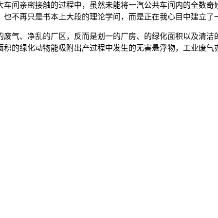
车间亲密接触的过程中，虽然未能将一汽公共车间内的全数奇妙
，也不再只是书本上大段的理论学问，而是正在我心目中建立了
废气、净乱的厂区，反而是划一的厂房、的绿化面积以及清洁的
面积的绿化动物能吸附出产过程中发生的无害悬浮物，工业废气