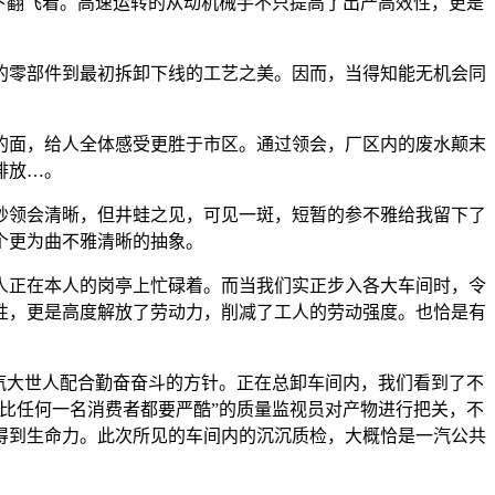
下翻飞着。高速运转的从动机械手不只提高了出产高效性，更是
。
零部件到最初拆卸下线的工艺之美。因而，当得知能无机会同
面，给人全体感受更胜于市区。通过领会，厂区内的废水颠末
排放…。
领会清晰，但井蛙之见，可见一斑，短暂的参不雅给我留下了
个更为曲不雅清晰的抽象。
正在本人的岗亭上忙碌着。而当我们实正步入各大车间时，令
性，更是高度解放了劳动力，削减了工人的劳动强度。也恰是有
汽大世人配合勤奋奋斗的方针。正在总卸车间内，我们看到了不
比任何一名消费者都要严酷”的质量监视员对产物进行把关，不
得到生命力。此次所见的车间内的沉沉质检，大概恰是一汽公共