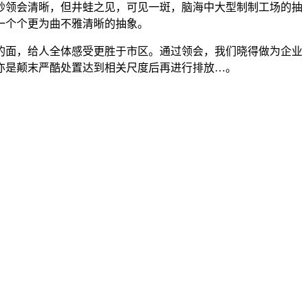
领会清晰，但井蛙之见，可见一斑，脑海中大型制制工场的抽
一个个更为曲不雅清晰的抽象。
面，给人全体感受更胜于市区。通过领会，我们晓得做为企业
亦是颠末严酷处置达到相关尺度后再进行排放…。