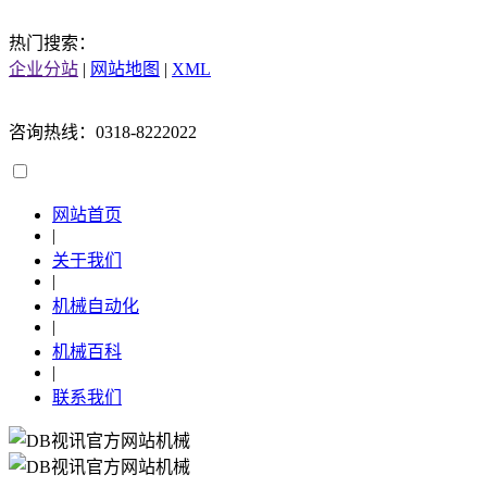
热门搜索：
企业分站
|
网站地图
|
XML
咨询热线：0318-8222022
网站首页
|
关于我们
|
机械自动化
|
机械百科
|
联系我们