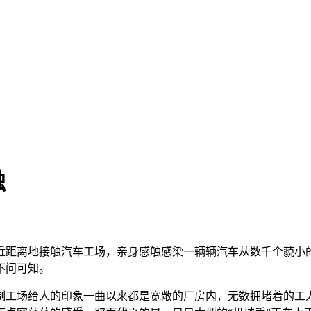
触
距离地接触汽车工场，亲身感触感染一辆辆汽车从数千个藐小的
不问可知。
工场给人的印象一曲以来都是宽敞的厂房内，无数拥堵着的工人