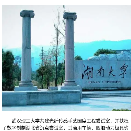
武汉理工大学共建光纤传感手艺国度工程尝试室，并扶植
了数字制制湖北省沉点尝试室，其商用车辆、舰船动力极具劣