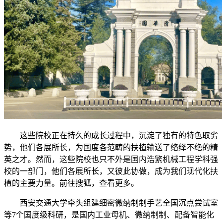
这些院校正在持久的成长过程中，沉淀了独有的特色取劣
势，他们各展所长，为国度各范畴的扶植输送了络绎不绝的精
英之才。然而，这些院校也只不外是国内浩繁机械工程学科强
校的一部门，他们各展所长，又彼此协做，成为我们现代化扶
植的主要力量。前往搜狐，查看更多。
西安交通大学牵头组建细密微纳制制手艺全国沉点尝试室
等7个国度级科研，是国内工业母机、微纳制制、配备智能化