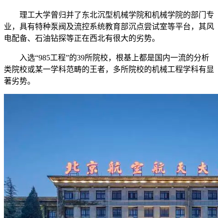
理工大学曾归并了东北沉型机械学院和机械学院的部门专
业，具有特种泵阀及流控系统教育部沉点尝试室等平台，其风
电配备、石油钻探等正在西北有很大的劣势。
入选“985工程”的39所院校，根基上都是国内一流的分析
类院校或某一学科范畴的王者，多所院校的机械工程学科有显
著劣势。