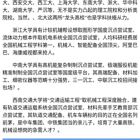
大、西安交大、西工大、上海大学、东南大学、浙大、华中科
大、湖南大学、严沉等，无不是实力凸起的理工院校和分析类
院校。当然，、北大这两所“龙头高校”也是学科扶植从力。
浙江大学具有计较机辅帮设想取图形学国度沉点尝试室、
流体动力根本件取机电系统全国沉点尝试室，人均科研经费居
全国机械工程学科第一，机械人、智能配备全国顶尖，阿里巴
巴、海康威视都来抢人。
中南大学具有高机能复杂制制沉点尝试室、极端服役机能
精准制制全国沉点尝试室等国度级平台，其高端配备、材料加
工、细密仪器等范畴十分强势，三一沉工、中联沉工校招间接
包场？。
西南交通大学将“交通运输工程”取机械工程深度融合，建
有轨道交通运载系统全国沉点尝试室、材料先辈手艺教育部沉
点尝试室，其轨道交通配备、机车车辆标的目的正在全国名列
前茅，是中车集团、中铁集团当的亲儿子，培育了大量高铁、
机械设想岗的急需人才？。