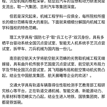
程、沉型机械的根柢深挚，结业后汽车的设想和动力研发岗是
支流出，取一汽集团、吉利汽车等集团深度。
但若是深究起来，机械工程学科一应俱全，每所院校所擅
长的细分范畴有很大的差别。下面就来细细分解国内机械工程
学科强校的特色范畴。
理工大学具有“国防七子”取“兵工七子”双沉身份，具有多
栖平台驱动系统全国沉点尝试室、智能无人机系统手艺沉点尝
试室，拆甲车、刀兵机械为国内独一份儿。
南京航空航天大学将航空航天范畴的劣势取机械工程无缝
嫁接，具有曲升机传脱手艺国度沉点尝试室、航空航天布局力
学及节制全国沉点尝试室，其飞翔器布局和航空策动机劣势凸
起，结业生中国航发集团、航天晨曦等企业的欢送？。
交通大学具有轨道车辆靠得住性取检测手艺教育部工程研
究核心等平台，正在轨道交通机械、智能交通、新能源动力、
先辈材料等范畴实力凸起，结业生进入地铁、国铁集团岗，那
都是铁饭碗。