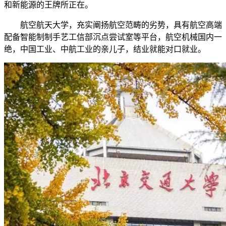
和新能源的王牌所正在。
航空航天大学，充实阐扬航空范畴的劣势，具有航空高端
配备智能制制手艺工信部沉点尝试室等平台，航空机械国内一
绝，中国工业、中航工业的亲儿子，结业就能对口就业。