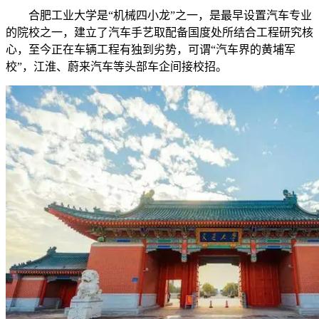
合肥工业大学是“机械四小龙”之一，是最早设置汽车专业
的院校之一，建立了汽车手艺取配备国度处所结合工程研究核
心，至今正在车辆工程有独到劣势，可谓“汽车界的黄埔军
校”，江淮、蔚来汽车等头部车企间接校招。