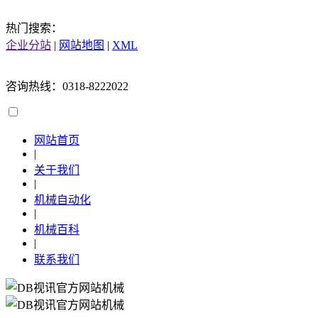
热门搜索：
企业分站
|
网站地图
|
XML
咨询热线：0318-8222022
网站首页
|
关于我们
|
机械自动化
|
机械百科
|
联系我们