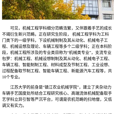
可见，机械工程学科细分范畴浩繁，又伴跟着手艺的成长
不竭衍生新兴范畴。正在研究生阶段， 机械工程学科为工科
门类下的一级学科，下设机械制制及其从动化、机械电子工
程、机械设想及理论、车辆工程等多个二级学科；正在本科阶
段，机械工程所涉及的专业类目称为“机械类专业”，支流专业
包罗：机械工程、机械设想制制及其从动化、机械电子工程、
车辆工程、智能制制工程、材料成型及节制工程、工业设想、
过程配备取节制工程、智能车辆工程、新能源汽车工程等，共
10个专业。
江苏大学的前身是“镇江农业机械学院”，建立了夹杂动力
车辆手艺国度处所结合工程研究核心、高端流体机械配备取手
艺学科立异引智等严沉平台，可谓是农机范畴的扫地僧，又低
调又有实力。