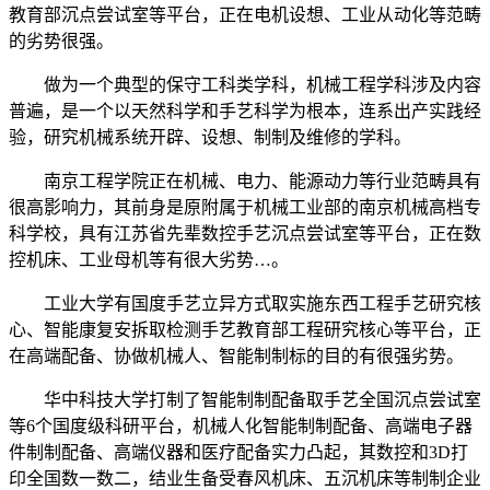
教育部沉点尝试室等平台，正在电机设想、工业从动化等范畴
的劣势很强。
做为一个典型的保守工科类学科，机械工程学科涉及内容
普遍，是一个以天然科学和手艺科学为根本，连系出产实践经
验，研究机械系统开辟、设想、制制及维修的学科。
南京工程学院正在机械、电力、能源动力等行业范畴具有
很高影响力，其前身是原附属于机械工业部的南京机械高档专
科学校，具有江苏省先辈数控手艺沉点尝试室等平台，正在数
控机床、工业母机等有很大劣势…。
工业大学有国度手艺立异方式取实施东西工程手艺研究核
心、智能康复安拆取检测手艺教育部工程研究核心等平台，正
在高端配备、协做机械人、智能制制标的目的有很强劣势。
华中科技大学打制了智能制制配备取手艺全国沉点尝试室
等6个国度级科研平台，机械人化智能制制配备、高端电子器
件制制配备、高端仪器和医疗配备实力凸起，其数控和3D打
印全国数一数二，结业生备受春风机床、五沉机床等制制企业