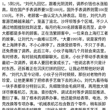
1。5到2元。”刘代九回忆，跟着光阴流转，调养价钱也水涨船
高，现在国产手表调养要50至100元，国外手表调养则需100至
150元。不外，老顾客一曲认定九九钟表店。现在，刘代九的
客源范畴越来越广，笼盖了渝北、沙坪坝等多个区域。不少人
通过地图搜刮找到这里，每月约有200名顾客慕名而至，此中
大都都是多年的顾客。正在浩繁顾客中，一位来自上海打工者
的故事，让刘代九一曲难以忘怀。“大要1995年，说是家传的
老上海牌手表，不小心摔停了。改换受损零件，不只了手表，
还免费做了调养。此后三年，小伙子每隔几个月就会来店里，
有时修表，有时就纯真顺聊聊天。后来，小伙子带动手表来做
最初一次调养，说本人要回老家成长了。“他说这表不只是计
时东西，还拆着正在沉庆打拼的回忆，让我必然帮他好好调
养。”刘代九至今记得，小伙子分开时频频，那份对老物件的
珍爱，让他更果断了把修表手艺做下去的决心。刘代九看待每
一块手表都非分特别认实，先细致领会毛病环境，再用放大镜
详尽察看机芯，洗油、查抄配件、调试走时等步调层层推进、
敷衍了事。除了根本的调养办事，他还能供给表带、电池、外
壳改换等专项办事。“机械表机芯包含数百个零件，稍有拆卸
失误就会影响走时精度。”刘代九婉言，修表既是手艺活，更