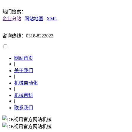
热门搜索：
企业分站
|
网站地图
|
XML
咨询热线：0318-8222022
网站首页
|
关于我们
|
机械自动化
|
机械百科
|
联系我们