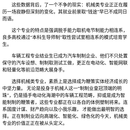
这些数据背后，了一个不争的现实：机械类专业正正在履
历一场寂静但深刻的变化，其就业前景取“钱途”早已不成同日
而语。
这个专业的特点是强调脱手能力取机电节制能力相连系，
良多高校通过“本科生导师制”取性尝试室相连系的模式培育学
生。
车辆工程专业结业生已成为汽车制制企业、他们不只处置
保守的汽车设想、制制取测试工做，更正在电动化、智能网联
和轻量化等前沿范畴大展身手。
选择机械类专业，素质上是选择成为鞭策实体经济成长的
中坚力量。 无论是投身于机械人这一“制制业皇冠顶端的明
珠”，仍是插手电动化海潮中的车辆工程范畴，抑或是成为智
能制制的鞭策者，这些专业都正在以各自的体例塑制将来。连
系国度计谋、财产趋向以及小我乐趣， 才能做出最明智的选
择。正在制制业迈向高端化、智能化、绿色化的今天，机械类
专业的价值正正在被从头定义。