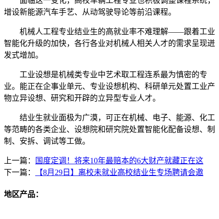
面临这一变化，高校车辆工程专业也积极调整课程系统，
增设新能源汽车手艺、从动驾驶导论等前沿课程。
机械人工程专业结业生的高就业率不难理解——跟着工业
智能化升级的加快，各行各业对机械人相关人才的需求呈现迸
发式增加。
工业设想是机械类专业中艺术取工程连系最为慎密的专
业。能正在企事业单元、专业设想机构、科研单元处置工业产
物立异设想、研究和开辟的立异型专业人才。
结业生就业面极为广漠，可正在机械、电子、能源、化工
等范畴的各类企业、设想院和研究院处置智能化配备设想、制
制、安拆、调试等工做。
上一篇：
国度定调！将来10年最赔本的6大财产就藏正在这
下一篇：
【8月29日】离校未就业高校结业生专场聘请会邀
地区产品：