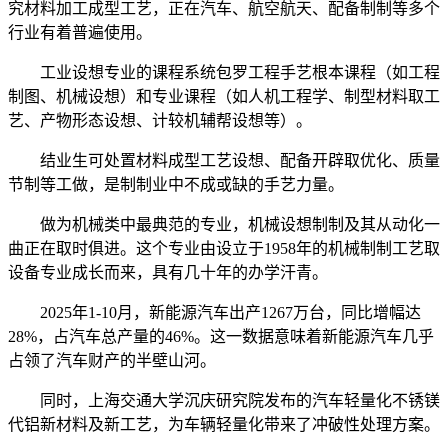
究材料加工成型工艺，正在汽车、航空航天、配备制制等多个
行业有着普遍使用。
工业设想专业的课程系统包罗工程手艺根本课程（如工程
制图、机械设想）和专业课程（如人机工程学、制型材料取工
艺、产物形态设想、计较机辅帮设想等）。
结业生可处置材料成型工艺设想、配备开辟取优化、质量
节制等工做，是制制业中不成或缺的手艺力量。
做为机械类中最典范的专业，机械设想制制及其从动化一
曲正在取时俱进。这个专业由设立于1958年的机械制制工艺取
设备专业成长而来，具有几十年的办学汗青。
2025年1-10月，新能源汽车出产1267万台，同比增幅达
28%，占汽车总产量的46%。这一数据意味着新能源汽车几乎
占领了汽车财产的半壁山河。
同时，上海交通大学沉庆研究院发布的汽车轻量化不锈镁
代铝新材料及新工艺，为车辆轻量化带来了冲破性处理方案。