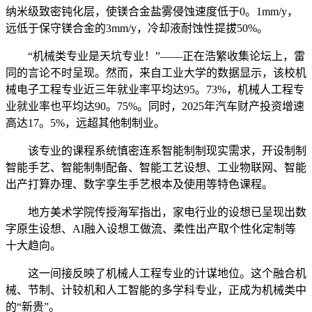
纳米级致密钝化层，使镁合金盐雾侵蚀速度低于0。1mm/y，
远低于保守镁合金的3mm/y，冷却液耐蚀性提拔50%。
“机械类专业是天坑专业！”——正在浩繁收集论坛上，雷
同的言论不时呈现。然而，来自工业大学的数据显示，该校机
械电子工程专业近三年就业率平均达95。73%，机械人工程专
业就业率也平均达90。75%。同时，2025年汽车财产投资增速
高达17。5%，远超其他制制业。
该专业的课程系统慎密连系智能制制现实需求，开设制制
智能手艺、智能制制配备、智能工艺设想、工业物联网、智能
出产打算办理、数字孪生手艺根本及使用等特色课程。
地方美术学院传授海军指出，家电行业的设想已呈现出数
字原生设想、AI融入设想工做流、柔性出产取个性化定制等
十大趋向。
这一间接反映了机械人工程专业的计谋地位。这个融合机
械、节制、计较机和人工智能的多学科专业，正成为机械类中
的“新贵”。