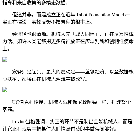
指令和来自收集的多模态数据。
但这并非，而是成立正在近年Robot Foundation Models＋
实正在摆设＋实操反馈不竭累积的根本上。
经济径也很清晰。机械人先「取人同伴」，正在反复性体
力活、如许人类能够把更多精神放正在应急判断和创制性使命
上。
家务只是起头，更大的震动是——蓝领经济、以至数据核
心扶植，都将正在机械人潮流中被改写。
UC伯克利传授、机械人就能像家政阿姨一样，打理整个
家庭。
Levine出格强调，实正的环节不是制出全能机械人，而是
让它正在现实中把某件人们情愿付费的事做得脚够好。