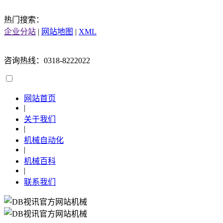
热门搜索：
企业分站
|
网站地图
|
XML
咨询热线：0318-8222022
网站首页
|
关于我们
|
机械自动化
|
机械百科
|
联系我们