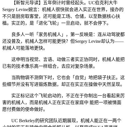
【新智元导读】五年倒计时曾经起头。UC伯克利大牛
Sergey Levine婉言：机械人很快就会进入实正在世界，接办的
不只是厨房取客堂，还可能是工场、仓储，以至数据核心扶
植。实正的，是「进化飞轮」一旦启动，就不会停下。
良多人一听「家务机械人」，第一反映是：连从动驾驶都
还没普及，机械人怎样可能更快？但Sergey Levine却认为——
机械人可能落地更快。
这申明当视觉、言语、动做三者实正协同时，机械人能把
已有的技术像乐高一样组合，去应对复杂场景。
当购物袋不测倒下时，它也会「自觉」地把袋子扶正。这
些细节并没有写进锻炼数据，却正在实正在操做中天然呈现。
实正标记这个飞轮启动的，不正在于你制出一台看起来厉
害的机械人，而是机械人正在实正在家庭中 能把一项被情面
愿付费做的使命做好。
UC Berkeley的研究团队近期展现，机械人能正在一两个