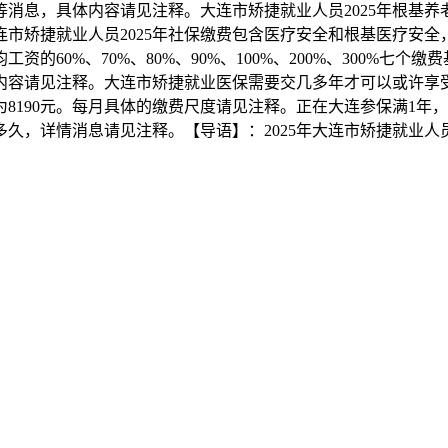
等消息，具体内容请见注释。大连市矫捷就业人员2025年根基养
市矫捷就业人员2025年社保缴费包含医疗安全和根基医疗安
60%、70%、80%、90%、100%、200%、300%七个
内容请见注释。大连市矫捷就业医保需要交几多年才可以或许享
数为8190元。每月具体的缴费尺度请见注释。正在大连参保满1
，详情消息请见注释。【导语】：2025年大连市矫捷就业人员养