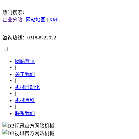
热门搜索：
企业分站
|
网站地图
|
XML
咨询热线：0318-8222022
网站首页
|
关于我们
|
机械自动化
|
机械百科
|
联系我们