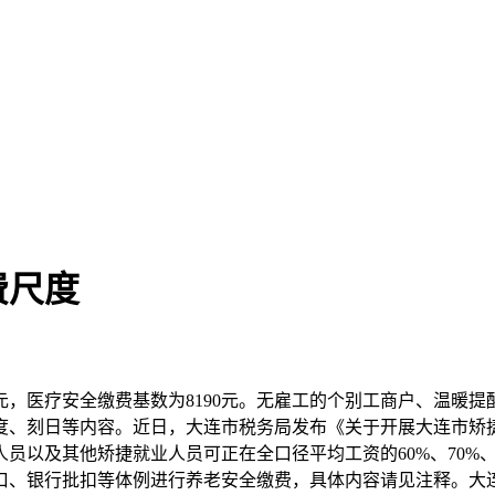
费尺度
9元，医疗安全缴费基数为8190元。无雇工的个别工商户、温暖
、刻日等内容。近日，大连市税务局发布《关于开展大连市矫捷
及其他矫捷就业人员可正在全口径平均工资的60%、70%、80%、
、银行批扣等体例进行养老安全缴费，具体内容请见注释。大连