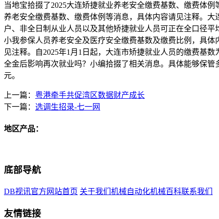
当地宝拾掇了2025大连矫捷就业养老安全缴费基数、缴费体例
养老安全缴费基数、缴费体例等消息，具体内容请见注释。大连
户、非全日制从业人员以及其他矫捷就业人员可正在全口径平均工资的
小我参保人员养老安全及医疗安全缴费基数及缴费比例，具体
见注释。自2025年1月1日起，大连市矫捷就业人员的缴费基
全金后影响再次就业吗？小编拾掇了相关消息。具体能够保管多久
元。
上一篇：
粤港牵手共促湾区数据财产成长
下一篇：
选调生招录-七一网
地区产品：
底部导航
DB视讯官方网站首页
关于我们
机械自动化
机械百科
联系我们
友情链接