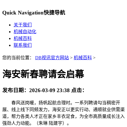
Quick Navigation
快捷导航
关于我们
机械自动化
机械百科
联系我们
您的当前位置：
DB视讯官方网站
>
机械百科
>
海安新春聘请会启幕
发布日期：
2026-03-09 23:38
点击：
春风送岗暖，扬帆起航合理时。一系列聘请勾当稠密开
展、线上线下同频发力，海安正以更实行动、通顺就业供需渠
道，帮力各类人才正在家乡丰衣足食，为全市高质量成长注入
强劲人力动能。（朱琳 陆建宇）。