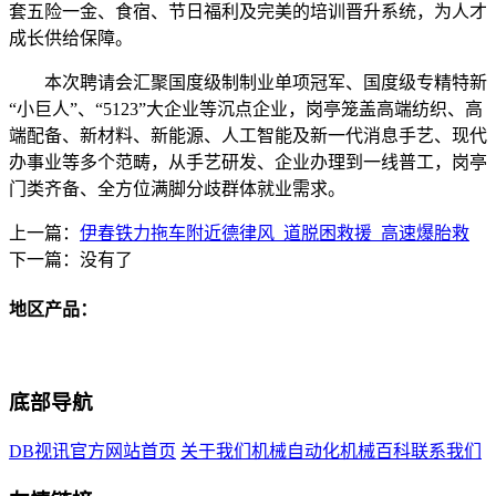
套五险一金、食宿、节日福利及完美的培训晋升系统，为人才
成长供给保障。
本次聘请会汇聚国度级制制业单项冠军、国度级专精特新
“小巨人”、“5123”大企业等沉点企业，岗亭笼盖高端纺织、高
端配备、新材料、新能源、人工智能及新一代消息手艺、现代
办事业等多个范畴，从手艺研发、企业办理到一线普工，岗亭
门类齐备、全方位满脚分歧群体就业需求。
上一篇：
伊春铁力拖车附近德律风_道脱困救援_高速爆胎救
下一篇：没有了
地区产品：
底部导航
DB视讯官方网站首页
关于我们
机械自动化
机械百科
联系我们