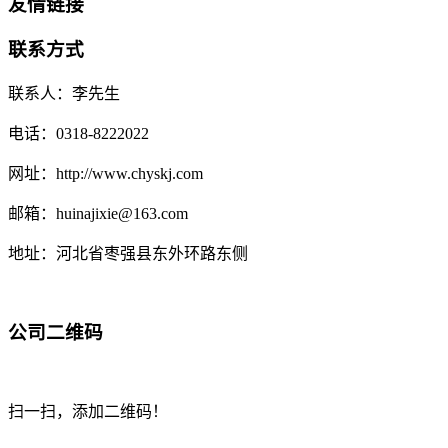
友情链接
联系方式
联系人：李先生
电话：0318-8222022
网址：http://www.chyskj.com
邮箱：huinajixie@163.com
地址：河北省枣强县东外环路东侧
公司二维码
扫一扫，添加二维码！