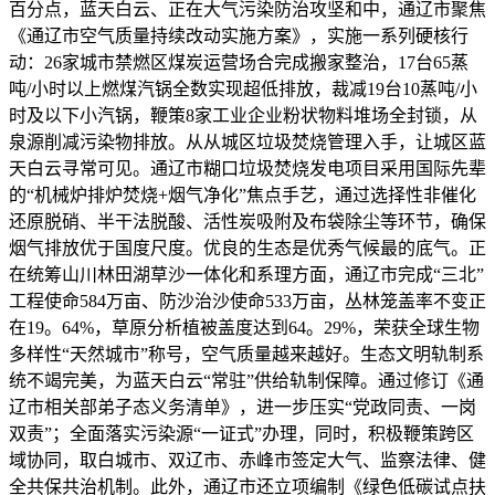
百分点，蓝天白云、正在大气污染防治攻坚和中，通辽市聚焦
《通辽市空气质量持续改动实施方案》，实施一系列硬核行
动：26家城市禁燃区煤炭运营场合完成搬家整治，17台65蒸
吨/小时以上燃煤汽锅全数实现超低排放，裁减19台10蒸吨/小
时及以下小汽锅，鞭策8家工业企业粉状物料堆场全封锁，从
泉源削减污染物排放。从从城区垃圾焚烧管理入手，让城区蓝
天白云寻常可见。通辽市糊口垃圾焚烧发电项目采用国际先辈
的“机械炉排炉焚烧+烟气净化”焦点手艺，通过选择性非催化
还原脱硝、半干法脱酸、活性炭吸附及布袋除尘等环节，确保
烟气排放优于国度尺度。优良的生态是优秀气候最的底气。正
在统筹山川林田湖草沙一体化和系理方面，通辽市完成“三北”
工程使命584万亩、防沙治沙使命533万亩，丛林笼盖率不变正
在19。64%，草原分析植被盖度达到64。29%，荣获全球生物
多样性“天然城市”称号，空气质量越来越好。生态文明轨制系
统不竭完美，为蓝天白云“常驻”供给轨制保障。通过修订《通
辽市相关部弟子态义务清单》，进一步压实“党政同责、一岗
双责”；全面落实污染源“一证式”办理，同时，积极鞭策跨区
域协同，取白城市、双辽市、赤峰市签定大气、监察法律、健
全共保共治机制。此外，通辽市还立项编制《绿色低碳试点扶