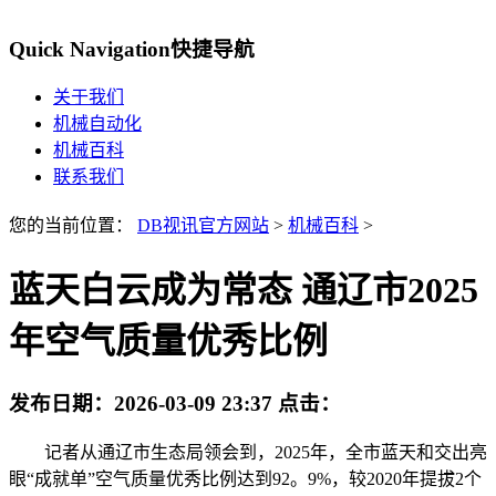
Quick Navigation
快捷导航
关于我们
机械自动化
机械百科
联系我们
您的当前位置：
DB视讯官方网站
>
机械百科
>
蓝天白云成为常态 通辽市2025
年空气质量优秀比例
发布日期：
2026-03-09 23:37
点击：
记者从通辽市生态局领会到，2025年，全市蓝天和交出亮
眼“成就单”空气质量优秀比例达到92。9%，较2020年提拔2个