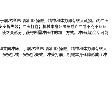
于屡次地进出模口区操做，精神和体力都有很大耗损。(3)冲压
平安安拆失效；冲头打崩；机械本身死障形成连冲或不克不及及
，使之变形分手获得所需冲压件的加工方式。冲压(剪)变乱可能
被动共同冲床，手屡次地进出模口区操做，精神和体力都有很大
拆平安安拆或平安安拆失效；冲头打崩；机械本身死障形成连冲