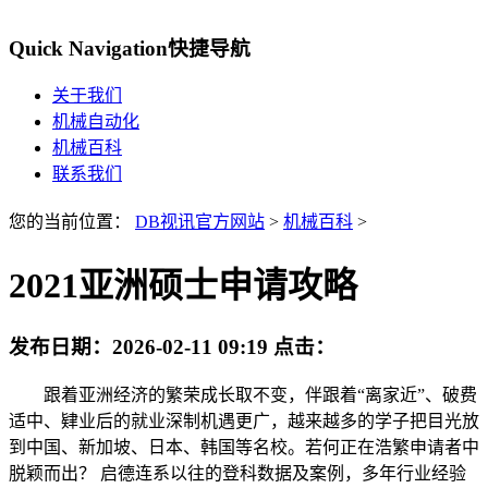
Quick Navigation
快捷导航
关于我们
机械自动化
机械百科
联系我们
您的当前位置：
DB视讯官方网站
>
机械百科
>
2021亚洲硕士申请攻略
发布日期：
2026-02-11 09:19
点击：
跟着亚洲经济的繁荣成长取不变，伴跟着“离家近”、破费
适中、肄业后的就业深制机遇更广，越来越多的学子把目光放
到中国、新加坡、日本、韩国等名校。若何正在浩繁申请者中
脱颖而出？ 启德连系以往的登科数据及案例，多年行业经验