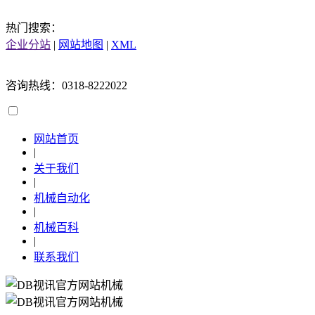
热门搜索：
企业分站
|
网站地图
|
XML
咨询热线：0318-8222022
网站首页
|
关于我们
|
机械自动化
|
机械百科
|
联系我们