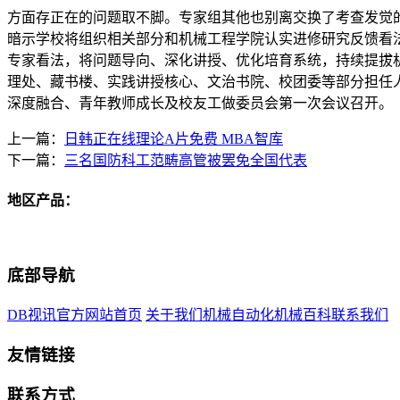
方面存正在的问题取不脚。专家组其他也别离交换了考查发觉
暗示学校将组织相关部分和机械工程学院认实进修研究反馈看法
专家看法，将问题导向、深化讲授、优化培育系统，持续提拔
理处、藏书楼、实践讲授核心、文治书院、校团委等部分担任
深度融合、青年教师成长及校友工做委员会第一次会议召开。
上一篇：
日韩正在线理论A片免费 MBA智库
下一篇：
三名国防科工范畴高管被罢免全国代表
地区产品：
底部导航
DB视讯官方网站首页
关于我们
机械自动化
机械百科
联系我们
友情链接
联系方式