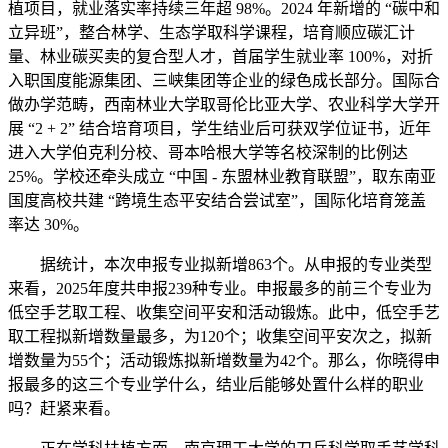
植项目，就业落实率持续三年超 98%。2024 年新增的 “碳中和
立异班”，整合林学、生态学取科学课程，培育顺应碳汇计
量、林业碳买卖的复合型人才，首届学生就业率 100%，对折
入职国度能源集团、三峡集团等企业的绿色成长部分。国际合
做办学范畴，西南林业大学取哥伦比亚大学、农业科学大学开
展 “2 + 2” 结合培育项目，学生结业后可获双学位证书，近年
进入大学伯克利分校、哥本哈根大学等名校深制的比例达
25%。学校还牵头成立 “中国 - 东盟林业教育联盟”，取东南亚
国度高校共建 “跨境生态平安结合尝试室”，国际化培育笼盖
率达 30%。
据统计，本次申报专业拟新增863个。从申报的专业类型
来看，2025年度共申报239种专业。申报最多的前三个专业为
低空手艺取工程、收集空间平安和活动锻炼。此中，低空手艺
取工程拟新增数量最多，为120个；收集空间平安次之，拟新
增数量为55个；活动锻炼拟新增数量为42个。那么，你晓得申
报最多的这三个专业学什么，结业后能够处置什么样的职业
吗？赶紧来看。