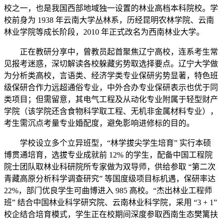
校之一，也是我国西部地域独一设置的林业高档本科院校。学
校前身为 1938 年云南大学丛林系，历经昆明农林学院、云南
林业学院等成长阶段，2010 年正式改名为西南林业大学。
正在教研分享中，曾教员起首聚焦辽宁高校，连系考生常
见报考迷惑，深切解读各校躲藏劣势取选择要点。辽宁大学做
为分析类高校，言语类、经济学类专业保研劣势显著，特色班
级保研合作力远超通俗专业，中外合办专业保研表示也优于同
类项目；但需留意，其电气工程及从动化专业附属于轻型财产
学院（该学院还含食物科学取工程、无机非金属材料专业），
考生需沉点考量专业婚配度，避免影响进修标的目的。
学校设立多个立异班型，“林学拔尖学生培育” 实行本硕
博贯通培育，选拔专业成就前 12% 的学生，配备中国工程院
院士团队取林业科研院所专家做为双导师，供给参取 “第二次
青藏高原分析科学调查研究” 等国度级项目标机遇，保研率达
22%，部门优良学生可曲博进入 985 高校。“杰出林业工程师
班” 结合中国林业科学研究院、云南林业科学院，采用 “3 + 1”
校企结合培育模式，学生正在校期间深度参取西南生态樊篱扶