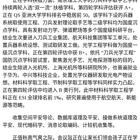
正在学科扶植方面，南京理工大学的刀兵科学取手艺学科
持续两轮入选“双一流” 扶植学科，第四轮学科评估获评 A+，
正在 QS 亚洲大学学科排名中稳居前 50。该学科下设的兵器
系统取使用工程、刀兵发射理论取手艺等二级学科均为国度沉
点学科，具有发射动力学、弹道靶场等多个国度级科研平台，
结业生次要进入刀兵工业集团、航天科技集团等军工单元，处
置兵器系统设想、测试取研发工做。光学工程学科做为国度一
级沉点学科，正在第四轮评估中获 B+，依托 “刀兵光学工程”
国防沉点学科尝试室，聚焦激光手艺、光电探测等标的目的，
结业生除进入光机所、上海光机所等科研院所外，也普遍就业
于华为、中兴等科技企业，处置光学仪器研发取光电产物设
想。材料科学取工程、节制科学取工程等学科同样实力凸起，
正在第四轮评估中均进入 B 类行列，此中材料科学取工程学
科正在 ESI 全球排名前 1‰，研究普遍使用于航空航天、新能
源等范畴。
收集空间平安导论、数据库道理及平安、操做系统道理及
平安、现代暗码学、消息论取编码、计较机收集等。
正值秋高气爽之际，会议旨正在让家长们领会孩子正在学