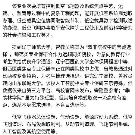
该专业次要培育控制低空飞翔器及系统焦点手艺，运
转、、监管等过程中的复杂工程问题，能开展低空系统规划取
办理、低空载具空位协同取智能节制、低空载具数字检测取适
航办理、低空飞翔办事取平安保障等工程使用及前沿科学研究
的社会栋梁和工程英才。
提到辽宁师范大学，曾教员称其为 “双非院校中的宝藏选
择”，师范类专业保研合作力远超同类院校，为意向教育行业
考生供给优良升学通道；辽宁西医药大学全体保研程度中等，
但西医类焦点专业保研率正在同类院校中占优，曾教员通过对
比两校专业特色，为考生梳理选择思。讲完辽宁高校，曾教员
转向山东聊城大学。该校人工智能相关专业保研表示特殊，但
数据仅来自第三方平台、高校官网未发布，需隆重参考；“季
羡林学院” 虽为特殊班型，但其培育模式取双一流高校有差
距，连系本身需求选择，不盲目逃标签。
低空飞翔器总体设想、气动设想、能源取动力系统、低空
飞翔道理、布局设想取制制、从动节制道理、飞翔节制系统、
人工智能及其航空使用等。