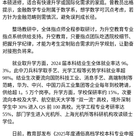
本硕进修，适合有快速升学或国际化需求的家庭。曾教员出格
提示，金融数学专业附属于数学系，想学数学可沉点考虑，若
方针为金融范畴则需慎沉，避免误判成长径。
整场教研中，全体指点师全程参取研讨，为升空教育专业
指点系统供给支持。升空教育，只要指点团队吃透院校细节、
把握升学纪律，才能为考生定制贴合需求的升学规划，让勤奋
对接抱负将来。
就业取升学方面，2024 届本科结业生全体就业率达 96。
3%，此中刀兵科学取手艺、光学工程等劣势学科就业率超
98%。结业生次要流向国防科技工业、消息手艺、高端制制等
范畴，华为、中兴、中国刀兵工业集团等企业每年到校聘请，
供给超 1。5 万个岗亭。升学方面，学校保研率约 15%，次要
流向本校及大学、航空航天大学等 “双一流” 高校，境外深制
学生中 30% 进入 QS 前 100 高校。光学工程专业考研率达
55%，部门学生进入光机所、上海光机所等科研机构攻读硕士
学位。
日前，教育部发布《2025年度通俗高档学校本科专业申报