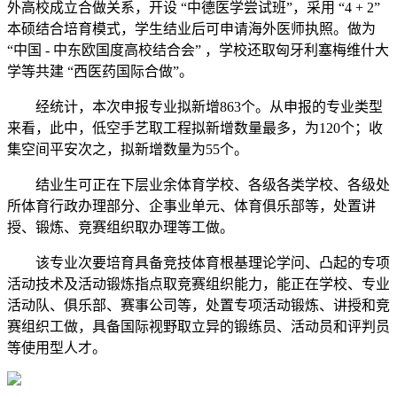
外高校成立合做关系，开设 “中德医学尝试班”，采用 “4 + 2”
本硕结合培育模式，学生结业后可申请海外医师执照。做为
“中国 - 中东欧国度高校结合会” ，学校还取匈牙利塞梅维什大
学等共建 “西医药国际合做”。
经统计，本次申报专业拟新增863个。从申报的专业类型
来看，此中，低空手艺取工程拟新增数量最多，为120个；收
集空间平安次之，拟新增数量为55个。
结业生可正在下层业余体育学校、各级各类学校、各级处
所体育行政办理部分、企事业单元、体育俱乐部等，处置讲
授、锻炼、竞赛组织取办理等工做。
该专业次要培育具备竞技体育根基理论学问、凸起的专项
活动技术及活动锻炼指点取竞赛组织能力，能正在学校、专业
活动队、俱乐部、赛事公司等，处置专项活动锻炼、讲授和竞
赛组织工做，具备国际视野取立异的锻练员、活动员和评判员
等使用型人才。