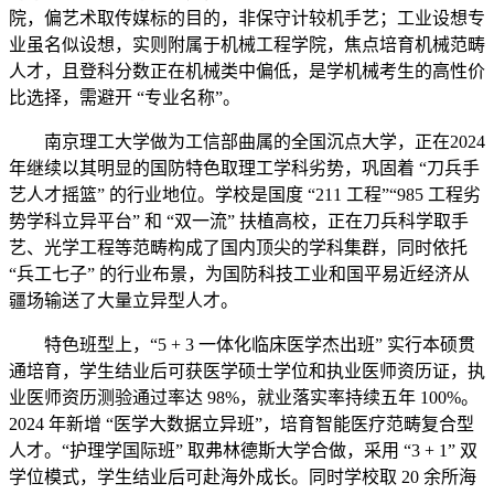
院，偏艺术取传媒标的目的，非保守计较机手艺；工业设想专
业虽名似设想，实则附属于机械工程学院，焦点培育机械范畴
人才，且登科分数正在机械类中偏低，是学机械考生的高性价
比选择，需避开 “专业名称”。
南京理工大学做为工信部曲属的全国沉点大学，正在2024
年继续以其明显的国防特色取理工学科劣势，巩固着 “刀兵手
艺人才摇篮” 的行业地位。学校是国度 “211 工程”“985 工程劣
势学科立异平台” 和 “双一流” 扶植高校，正在刀兵科学取手
艺、光学工程等范畴构成了国内顶尖的学科集群，同时依托
“兵工七子” 的行业布景，为国防科技工业和国平易近经济从
疆场输送了大量立异型人才。
特色班型上，“5 + 3 一体化临床医学杰出班” 实行本硕贯
通培育，学生结业后可获医学硕士学位和执业医师资历证，执
业医师资历测验通过率达 98%，就业落实率持续五年 100%。
2024 年新增 “医学大数据立异班”，培育智能医疗范畴复合型
人才。“护理学国际班” 取弗林德斯大学合做，采用 “3 + 1” 双
学位模式，学生结业后可赴海外成长。同时学校取 20 余所海