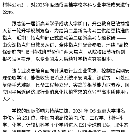
材料公示》，对2025年度通俗高档学校本科专业申报成果进行
公示。
跟着第一届新高考学子成功大学糊口，升空教育已敏捷投
入新一轮升学规划筹备。为给第二届新高考考生供给更精准的
指点，近期！指点师部正式启动第二届新高考专题教研 ——
由资深指点师曾教员从讲，全体指点师配合参取，环绕 “高校
保研趋向” 取 “特殊班型价值” 两大焦点，从院校细节拆解到
报考误区提示，以专业阐发为后续升学指点夯实根本。
该专业次要培育面向计谋取行业企业需求，控制结实网安
理论取学问，能做收集取消息系统平安阐发、测试等，可处理
复杂手艺难题，具备工程师立异、实践等根基能力取素养，顺
应国平易近经济取行业消息化扶植需求的立异型高本质使用型
人才。
学校的国际影响力持续提拔，2024 年 QS 亚洲大学排名
中位列第 251 位，中国内地高校第 71 位，工程学、材料科
学、化学、计较机科学 4 个学科进入 ESI 全球前 1‰，取生态