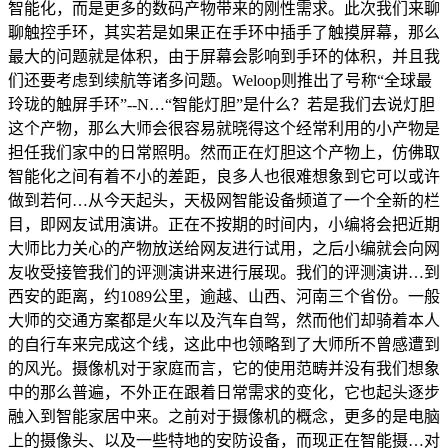
智能化，而是更多的数码产物带来的刚性需求。此次我们来聊
聊触控手环，其实若是如果正在手环中插手了触摸屏幕，那么
最大的问题就是体积，由于屏幕会影响到手环的体积，并且我
们还要考虑到续航等诸多问题。Weloop则推出了号称“全球最
玲珑的触屏手环”--N…“智能灯胆”是什么？若是我们去说灯胆
这个产物，那么大师会很容易就晓得这个经常利用的小产物是
担任我们家中的日常照明。然而正在灯胆这个产物上，仿佛取
智能化之间有着不小的差距，良多人也很难想象到它可以或许
做到若何…从今天起头，天极网智能设备频道了一个全新的栏
目，即网友试用演讲。正在不按期的时间内，小编将会把近期
大师比力关心的产物放送给网友进行试用，之后小编就会向网
友收受接管我们的评测演讲来进行展现。我们的评测演讲…到
西安的距离，约1089公里，逾越、山西、河南三个省份。一般
大师的交通方案都是火车以及汽车自驾，然而他们却骑着本人
的自行车来完成这个线，这此中也领略到了大师所不曾感遭到
的风光。摄像机对于家庭而言，它的使用范畴并没有我们想象
中的那么普遍，不外正在跟着日常需求的变化，它也起头逐步
融入到智能家居中来。之前对于摄像机的概念，更多的是电脑
上的摄像头、以及一些特地的安防设备，而现正在智能摄…对