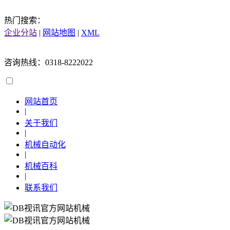
热门搜索：
企业分站
|
网站地图
|
XML
咨询热线：0318-8222022
网站首页
|
关于我们
|
机械自动化
|
机械百科
|
联系我们