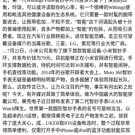
近，第一代Withings Pulse智妙手环为良多人留下了深刻的印
象，玲珑，可以或许读取你的心率，有一个很棒的Withings使
用和毗连其他健康设备的生态系统。它只需要一款时髦的腕带
套进去，让佩带愈加…不知不觉，“智能”这个词语起头被十分
的普遍使用起来，良多产物都加上“智能”的包拆，从而吸引消
费者。现正在汽车行业跳转船头，进攻智能范畴。走正在可穿
戴设备媒介的当属谷歌、三星、LG、索尼等行业大佬厂商。
…7月22日，小米公司发布了旗下首款智能设备-小米智妙手
环，并发布价钱为79元，目前能够正在小米官网进行预定。手
环支撑数据检测，待机时间可达到30天摆布，并有智能闹钟，
手机查找等功能。2014年的谷歌开辟者大会上，Moto 360智妙
手表无疑是最精明标明星产物，良多报酬了体验而排起长队，
那么，这款传言已久，让万众注目的产物，事实有何出彩之处
呢？今天，有外媒对其做了简单体验。做为中国最大的智能穿
戴公司，果壳电子近日颁布发表了第二代智妙手表GEAK
Watch降生。世界第一款圆形智妙手表的名号可是响当当，以
及超卓的UI设想，都使得果壳电子正在产物发布之初，就获
得了庞大关心，成…UKER取IOS设备毗连时，整个过程非常
得简单便利，仅需打开手中iPhone或iPad的蓝牙功能就能实现